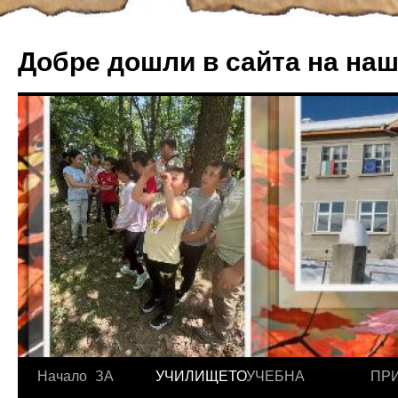
Добре дошли в сайта на на
Начало
ЗА
УЧИЛИЩЕТО
УЧЕБНА
ПР
Към